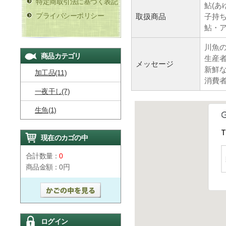
特定商取引法に基づく表記
鮎(あ
プライバシーポリシー
取扱商品
子持
鮎・
川魚
商品カテゴリ
生産
メッセージ
新鮮
加工品(11)
消費
一夜干し(7)
生魚(1)
T
現在のカゴの中
合計数量：
0
商品金額：
0円
ログイン