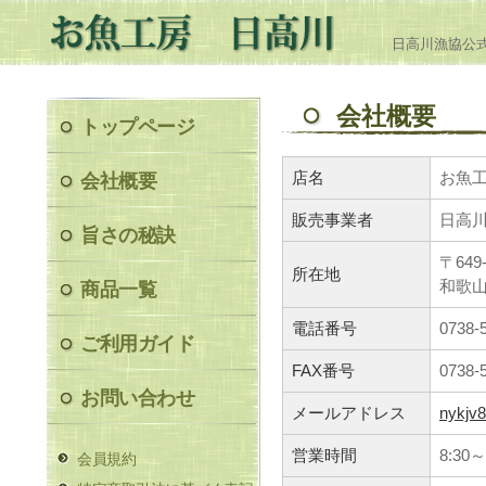
日高川漁協公
会社概要
トップページ
店名
お魚
会社概要
販売事業者
日高
旨さの秘訣
〒649-
所在地
和歌山
商品一覧
電話番号
0738-
ご利用ガイド
FAX番号
0738-
お問い合わせ
メールアドレス
nykjv8
営業時間
8:30～
会員規約